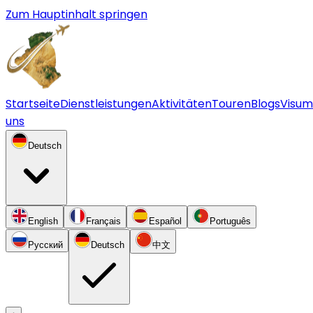
Zum Hauptinhalt springen
Startseite
Dienstleistungen
Aktivitäten
Touren
Blogs
Visum
uns
Deutsch
English
Français
Español
Português
Русский
Deutsch
中文