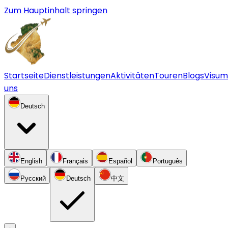
Zum Hauptinhalt springen
Startseite
Dienstleistungen
Aktivitäten
Touren
Blogs
Visum
uns
Deutsch
English
Français
Español
Português
Русский
Deutsch
中文