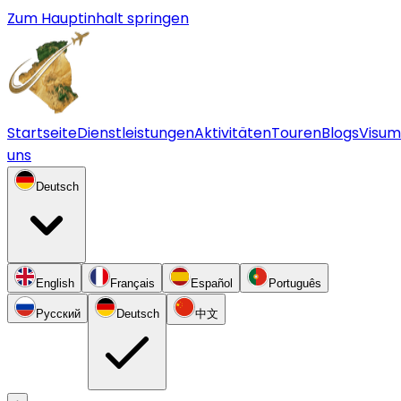
Zum Hauptinhalt springen
Startseite
Dienstleistungen
Aktivitäten
Touren
Blogs
Visum
uns
Deutsch
English
Français
Español
Português
Русский
Deutsch
中文