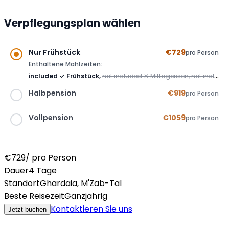
Verpflegungsplan wählen
Nur Frühstück
€729
pro Person
Enthaltene Mahlzeiten:
included
✓
Frühstück,
not included
✕
Mittagessen,
not included
Halbpension
€919
pro Person
included
✓
not included
✕
Vollpension
€1059
pro Person
included
✓
included
✓
included
✓
included
✓
€729
/ pro Person
Dauer
4 Tage
Standort
Ghardaia, M'Zab-Tal
Beste Reisezeit
Ganzjährig
Kontaktieren Sie uns
Jetzt buchen