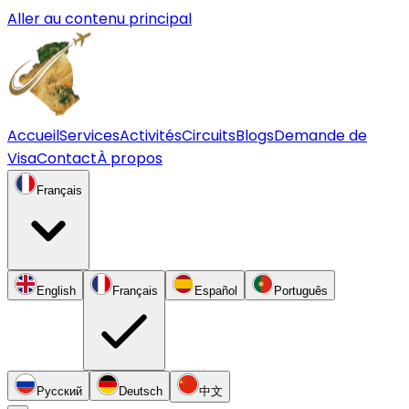
Aller au contenu principal
Accueil
Services
Activités
Circuits
Blogs
Demande de
Visa
Contact
À propos
Français
English
Français
Español
Português
Русский
Deutsch
中文