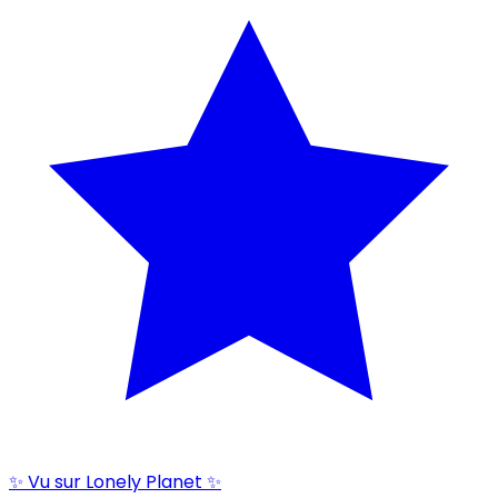
✨ Vu sur Lonely Planet ✨