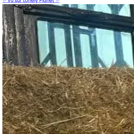
✨ Vu sur Lonely Planet ✨