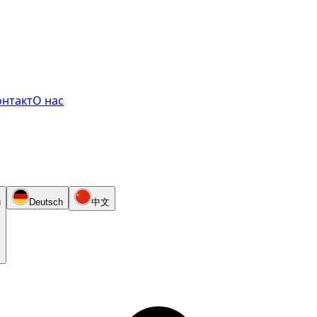
онтакт
О нас
й
Deutsch
中文