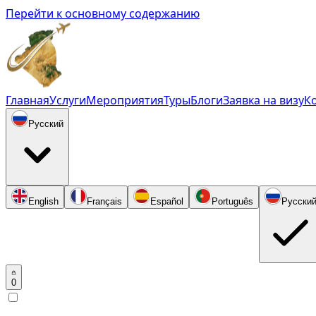
Перейти к основному содержанию
Главная
Услуги
Мероприятия
Туры
Блоги
Заявка на визу
К
Русский
English
Français
Español
Português
Русски
0