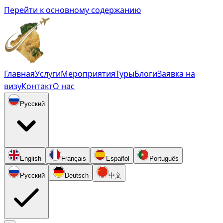
Перейти к основному содержанию
Главная
Услуги
Мероприятия
Туры
Блоги
Заявка на
визу
Контакт
О нас
Русский
English
Français
Español
Português
Русский
Deutsch
中文