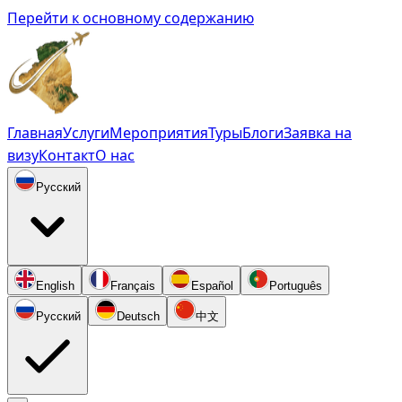
Перейти к основному содержанию
Главная
Услуги
Мероприятия
Туры
Блоги
Заявка на
визу
Контакт
О нас
Русский
English
Français
Español
Português
Русский
Deutsch
中文