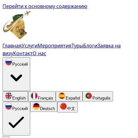
Перейти к основному содержанию
Главная
Услуги
Мероприятия
Туры
Блоги
Заявка на
визу
Контакт
О нас
Русский
English
Français
Español
Português
Русский
Deutsch
中文