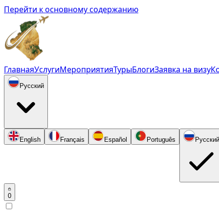
Перейти к основному содержанию
Главная
Услуги
Мероприятия
Туры
Блоги
Заявка на визу
К
Русский
English
Français
Español
Português
Русски
0