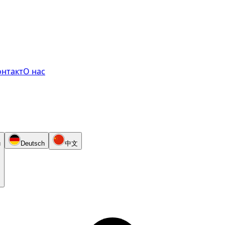
онтакт
О нас
й
Deutsch
中文