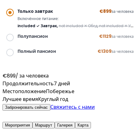
Только завтрак
€899
за человека
Включённое питание:
included
✓
Завтрак,
not included
✕
Обед,
not included
✕
Ужин
Полупансион
€1129
за человека
included
✓
not included
✕
included
✓
Полный пансион
€1309
за человека
included
✓
included
✓
included
✓
€899
/ за человека
Продолжительность
7 дней
Местоположение
Побережье
Лучшее время
Круглый год
Свяжитесь с нами
Забронировать сейчас
Мероприятия
Маршрут
Галерея
Карта