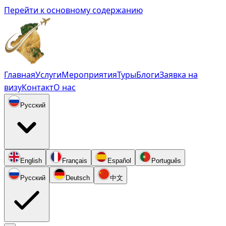
Перейти к основному содержанию
Главная
Услуги
Мероприятия
Туры
Блоги
Заявка на
визу
Контакт
О нас
Русский
English
Français
Español
Português
Русский
Deutsch
中文