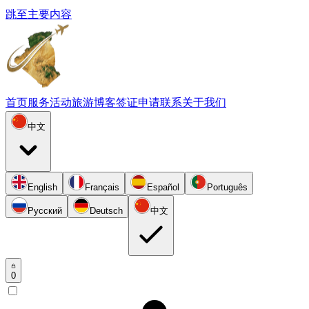
跳至主要内容
首页
服务
活动
旅游
博客
签证申请
联系
关于我们
中文
English
Français
Español
Português
Русский
Deutsch
中文
0