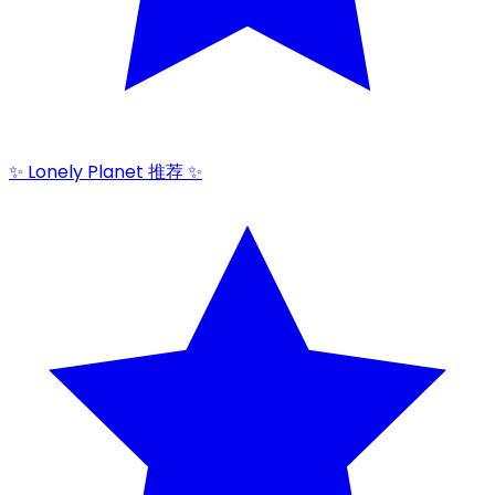
✨ Lonely Planet 推荐 ✨