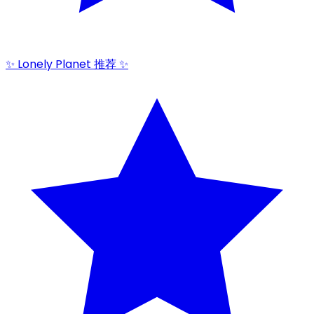
✨ Lonely Planet 推荐 ✨