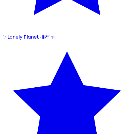
✨ Lonely Planet 推荐 ✨