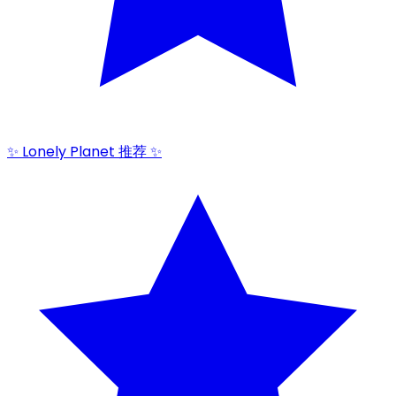
✨ Lonely Planet 推荐 ✨