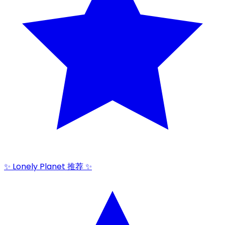
✨ Lonely Planet 推荐 ✨