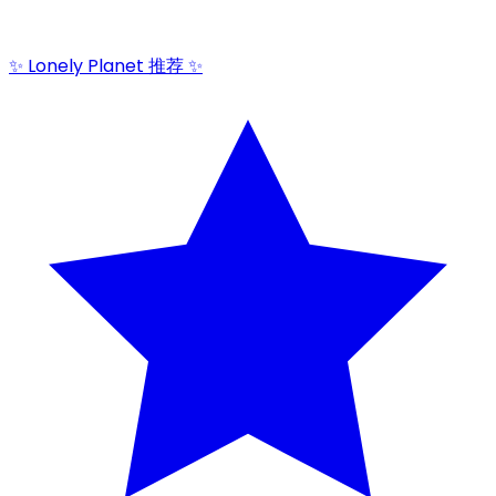
✨ Lonely Planet 推荐 ✨