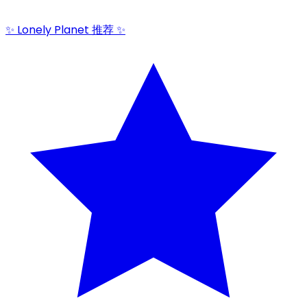
✨ Lonely Planet 推荐 ✨