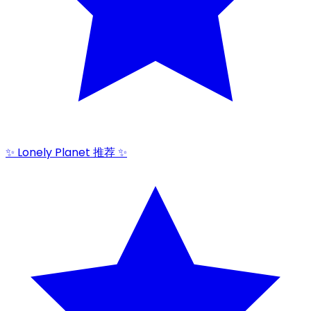
✨ Lonely Planet 推荐 ✨