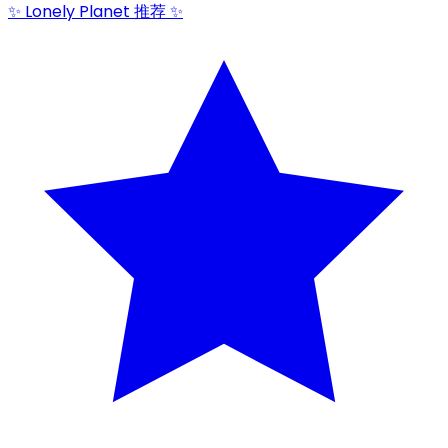
✨ Lonely Planet 推荐 ✨