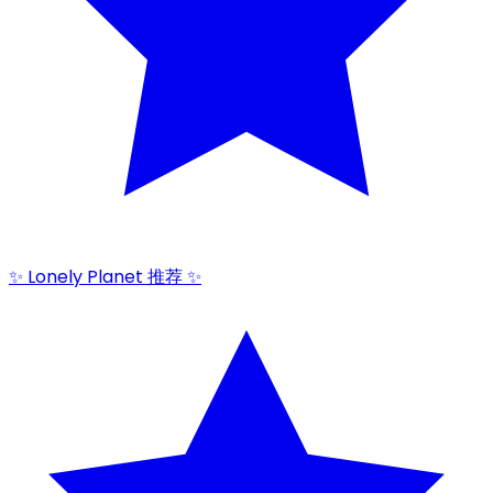
✨ Lonely Planet 推荐 ✨