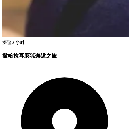
探险
2 小时
撒哈拉耳廓狐邂逅之旅