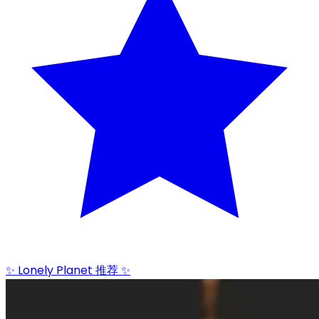
✨ Lonely Planet 推荐 ✨