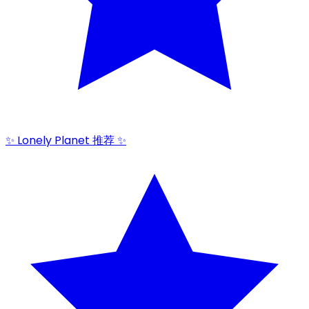
✨ Lonely Planet 推荐 ✨