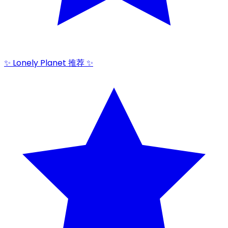
✨ Lonely Planet 推荐 ✨