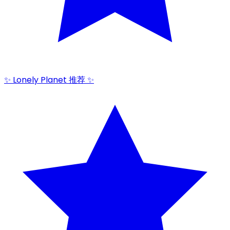
✨ Lonely Planet 推荐 ✨