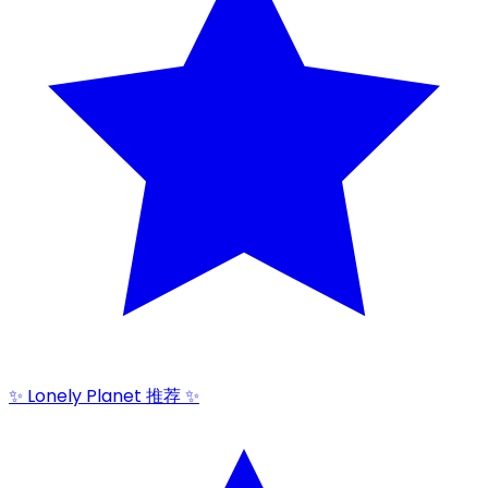
✨ Lonely Planet 推荐 ✨