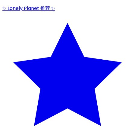
✨ Lonely Planet 推荐 ✨