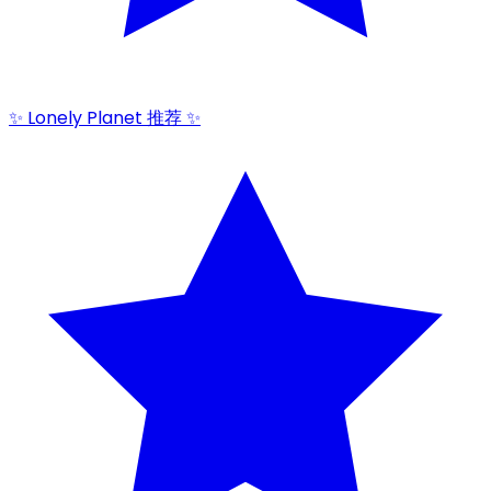
✨ Lonely Planet 推荐 ✨