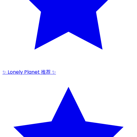
✨ Lonely Planet 推荐 ✨