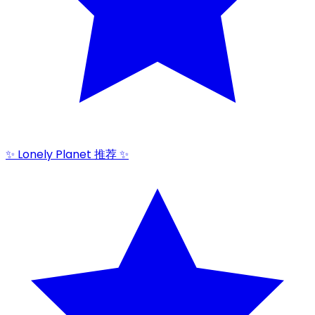
✨ Lonely Planet 推荐 ✨