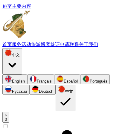
跳至主要内容
首页
服务
活动
旅游
博客
签证申请
联系
关于我们
中文
English
Français
Español
Português
Русский
Deutsch
中文
0