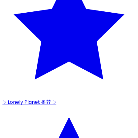
✨ Lonely Planet 推荐 ✨