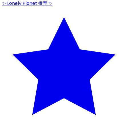
✨ Lonely Planet 推荐 ✨