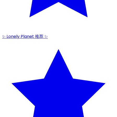
✨ Lonely Planet 推荐 ✨