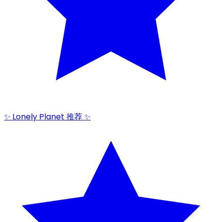
✨ Lonely Planet 推荐 ✨