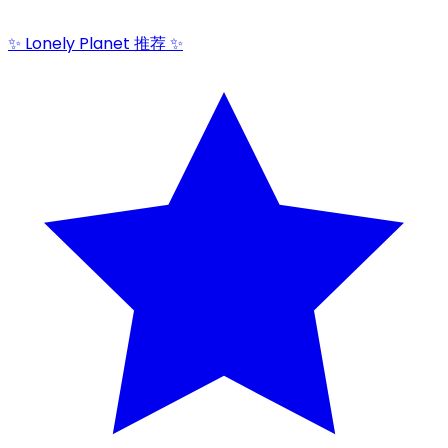
✨ Lonely Planet 推荐 ✨