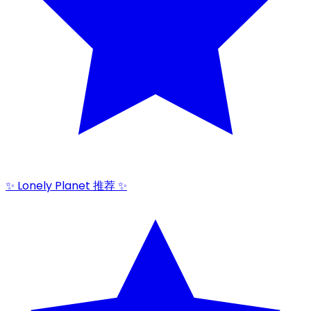
✨ Lonely Planet 推荐 ✨