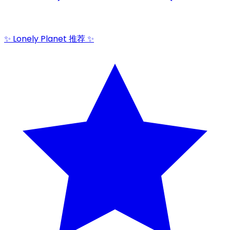
✨ Lonely Planet 推荐 ✨