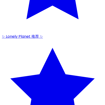
✨ Lonely Planet 推荐 ✨