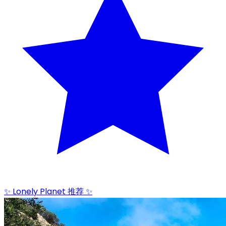
✨ Lonely Planet 推荐 ✨