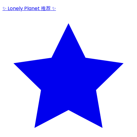
✨ Lonely Planet 推荐 ✨