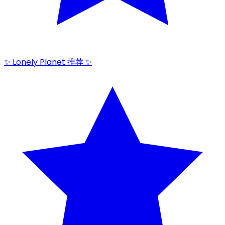
✨ Lonely Planet 推荐 ✨