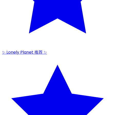
✨ Lonely Planet 推荐 ✨