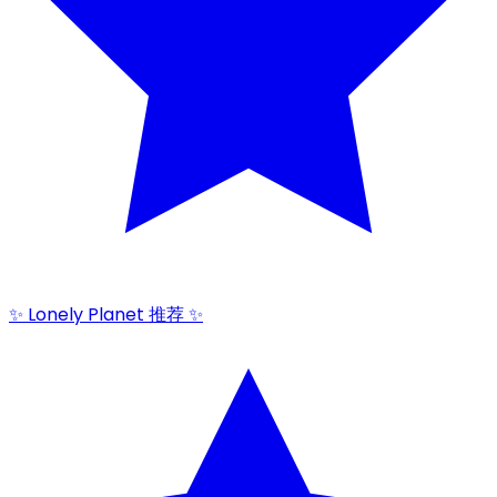
✨ Lonely Planet 推荐 ✨