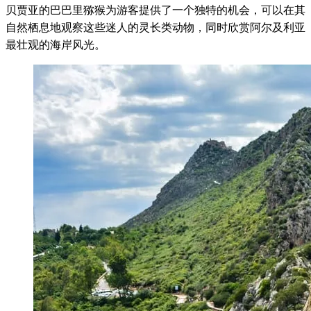
贝贾亚的巴巴里猕猴为游客提供了一个独特的机会，可以在其
自然栖息地观察这些迷人的灵长类动物，同时欣赏阿尔及利亚
最壮观的海岸风光。