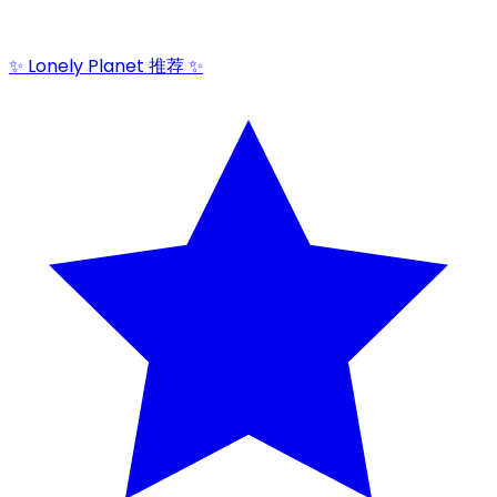
✨ Lonely Planet 推荐 ✨