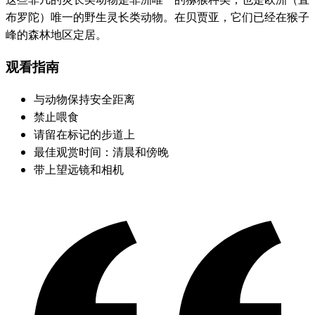
布罗陀）唯一的野生灵长类动物。在贝贾亚，它们已经在猴子
峰的森林地区定居。
观看指南
与动物保持安全距离
禁止喂食
请留在标记的步道上
最佳观赏时间：清晨和傍晚
带上望远镜和相机