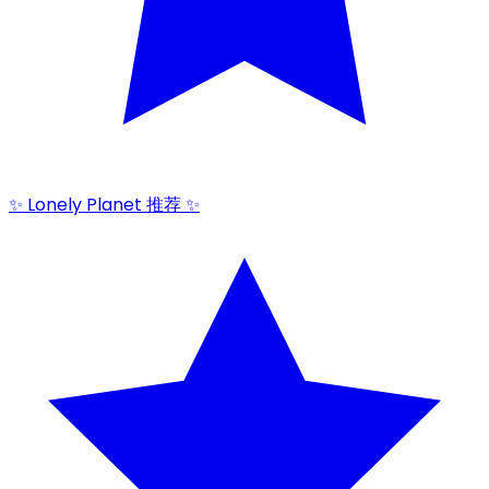
✨ Lonely Planet 推荐 ✨