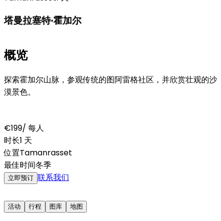
塔曼拉塞特·霍加尔
概览
探索霍加尔山脉，参观传统的图阿雷格社区，并欣赏壮观的沙
漠景色。
€199
/ 每人
时长
1 天
位置
Tamanrasset
最佳时间
冬季
联系我们
立即预订
活动
行程
图库
地图