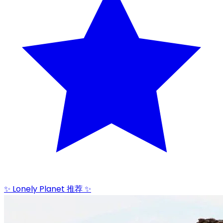
✨ Lonely Planet 推荐 ✨