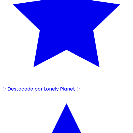
✨ Destacado por Lonely Planet ✨