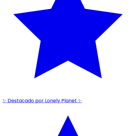
✨ Destacado por Lonely Planet ✨