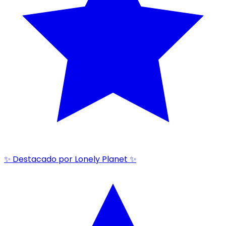
✨ Destacado por Lonely Planet ✨