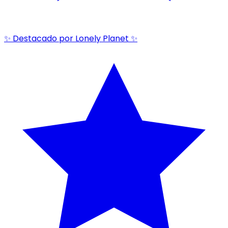
✨ Destacado por Lonely Planet ✨