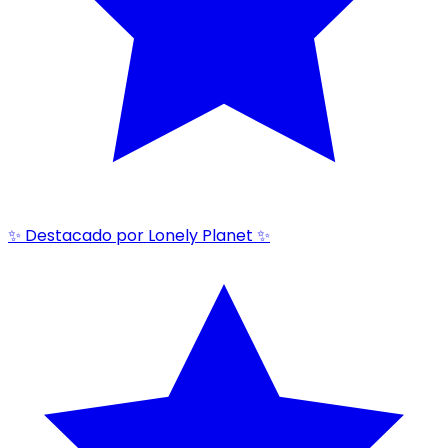
✨ Destacado por Lonely Planet ✨