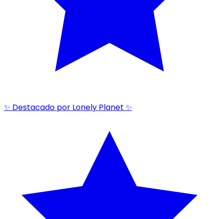
✨ Destacado por Lonely Planet ✨