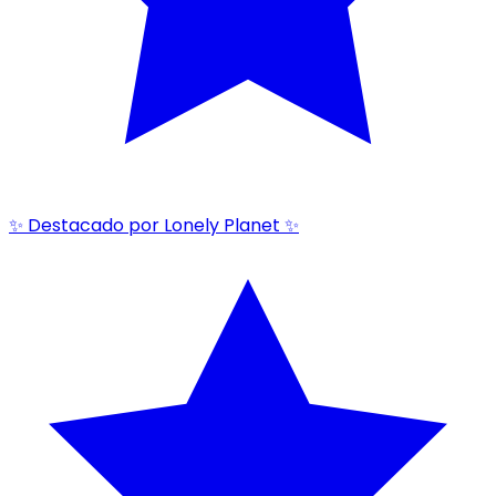
✨ Destacado por Lonely Planet ✨