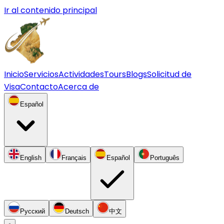
Ir al contenido principal
Inicio
Servicios
Actividades
Tours
Blogs
Solicitud de
Visa
Contacto
Acerca de
Español
English
Français
Español
Português
Русский
Deutsch
中文